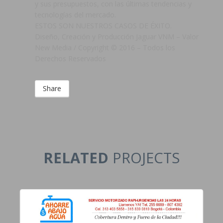
y sus presupuestos, con las últimas tendencias y
tecnologías del mercado.
ESTOS SON NUESTROS CASOS DE ÉXITO.
Diseño, Creación y Producción Jaguar VNM – Valor
New Media / Copyright © 2016 – Todos los
Derechos Reservados
Share
RELATED
PROJECTS