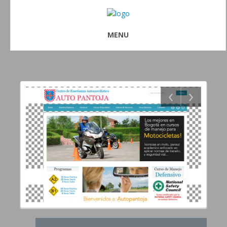
MENU
‹
›