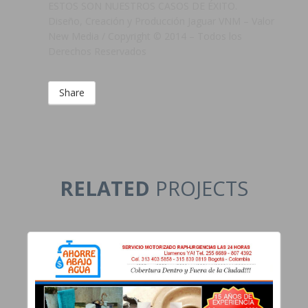
ESTOS SON NUESTROS CASOS DE ÉXITO.
Diseño, Creación y Producción Jaguar VNM – Valor
New Media / Copyright © 2014 – Todos los
Derechos Reservados
Share
RELATED
PROJECTS