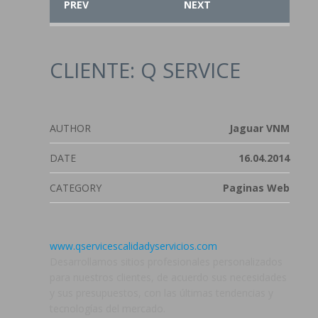
PREV
NEXT
CLIENTE: Q SERVICE
AUTHOR
Jaguar VNM
DATE
16.04.2014
CATEGORY
Paginas Web
www.qservicescalidadyservicios.com
Desarrollamos sitios profesionales personalizados
para nuestros clientes, de acuerdo sus necesidades
y sus presupuestos, con las últimas tendencias y
tecnologías del mercado.