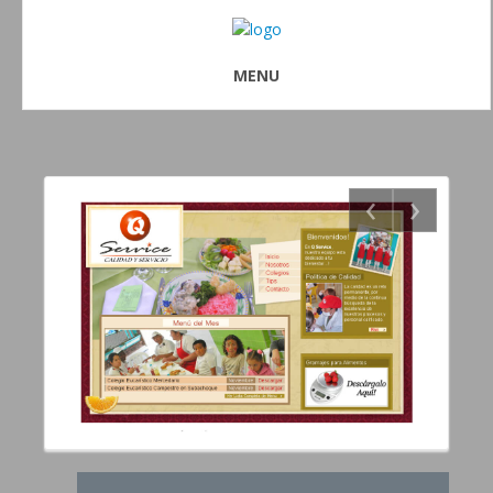
MENU
‹
›