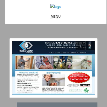
MENU
‹
›