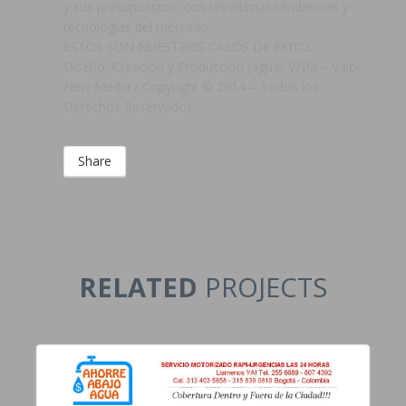
y sus presupuestos, con las últimas tendencias y
tecnologías del mercado.
ESTOS SON NUESTROS CASOS DE ÉXITO.
Diseño, Creación y Producción Jaguar VNM – Valor
New Media / Copyright © 2014 – Todos los
Derechos Reservados
Share
RELATED
PROJECTS