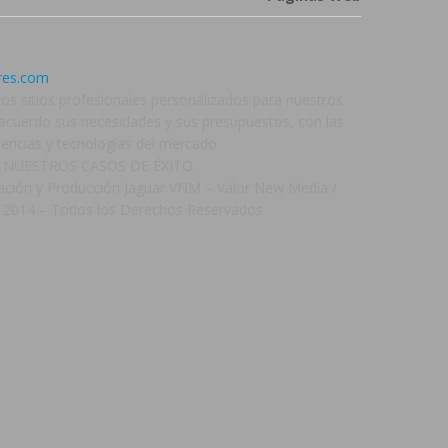
res.com
os sitios profesionales personalizados para nuestros
e acuerdo sus necesidades y sus presupuestos, con las
dencias y tecnologías del mercado.
 NUESTROS CASOS DE ÉXITO.
ación y Producción Jaguar VNM – Valor New Media /
 2014 – Todos los Derechos Reservados