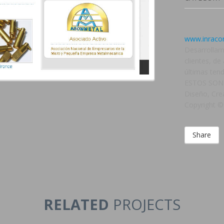
www.inraco
Desarrollam
clientes, d
últimas ten
ESTOS SON
Diseño, Cre
Copyright ©
Share
RELATED
PROJECTS