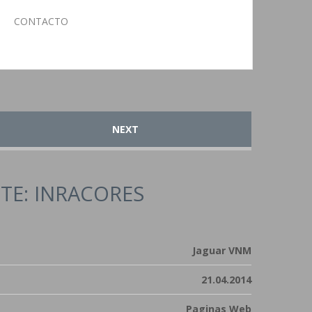
CONTACTO
NEXT
NTE: INRACORES
Jaguar VNM
21.04.2014
Paginas Web