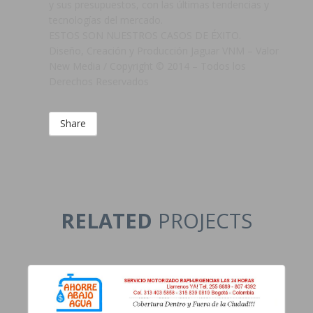
y sus presupuestos, con las últimas tendencias y
tecnologías del mercado.
ESTOS SON NUESTROS CASOS DE ÉXITO.
Diseño, Creación y Producción Jaguar VNM – Valor
New Media / Copyright © 2014 – Todos los
Derechos Reservados
Share
RELATED
PROJECTS