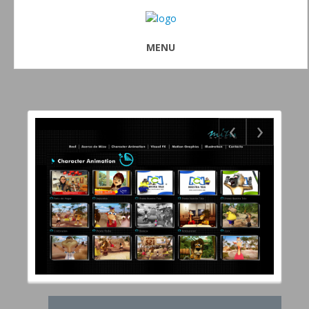
MENU
‹
›