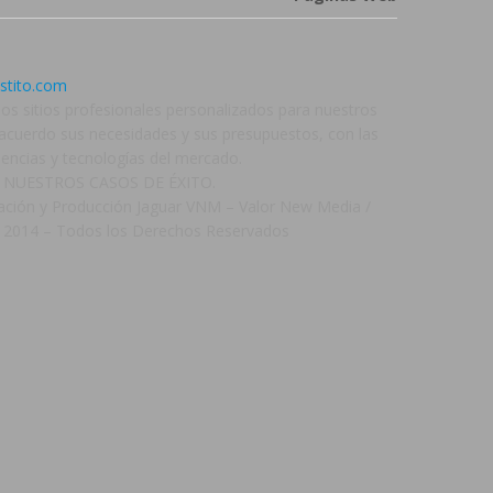
stito.com
os sitios profesionales personalizados para nuestros
e acuerdo sus necesidades y sus presupuestos, con las
dencias y tecnologías del mercado.
 NUESTROS CASOS DE ÉXITO.
ación y Producción Jaguar VNM – Valor New Media /
 2014 – Todos los Derechos Reservados