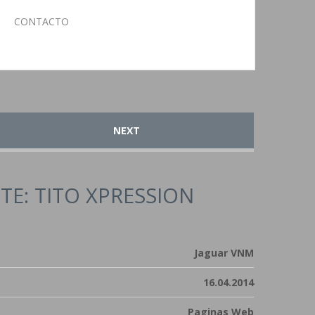
CONTACTO
NEXT
TE: TITO XPRESSION
Jaguar VNM
16.04.2014
Paginas Web