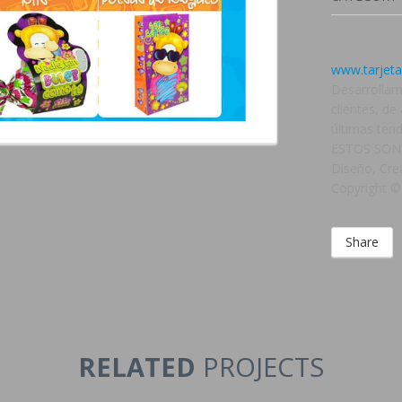
www.tarjeta
Desarrollam
clientes, d
últimas ten
ESTOS SON
Diseño, Cre
Copyright ©
Share
RELATED
PROJECTS