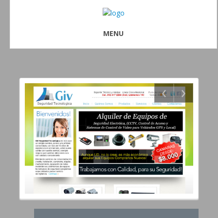
MENU
‹
›