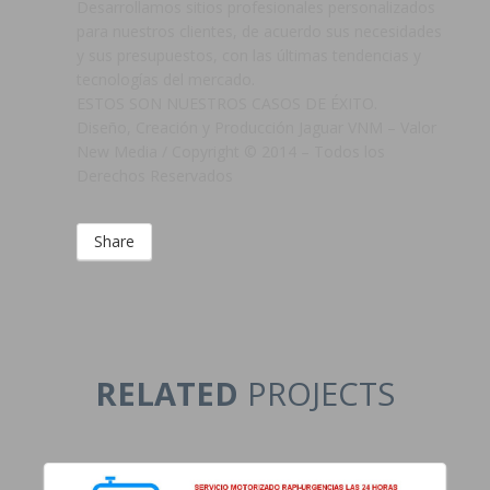
Desarrollamos sitios profesionales personalizados
para nuestros clientes, de acuerdo sus necesidades
y sus presupuestos, con las últimas tendencias y
tecnologías del mercado.
ESTOS SON NUESTROS CASOS DE ÉXITO.
Diseño, Creación y Producción Jaguar VNM – Valor
New Media / Copyright © 2014 – Todos los
Derechos Reservados
Share
RELATED
PROJECTS