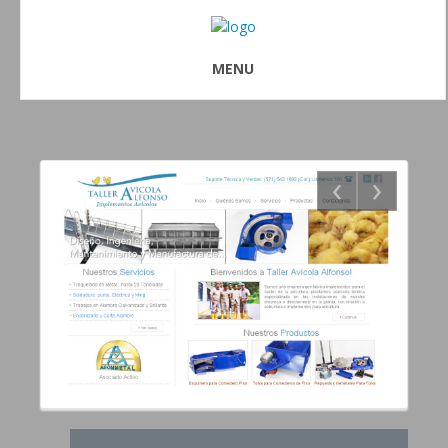
MENU
‹
›