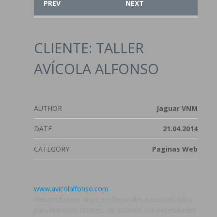
PREV
NEXT
CLIENTE: TALLER
AVÍCOLA ALFONSO
AUTHOR
Jaguar VNM
DATE
21.04.2014
CATEGORY
Paginas Web
www.avicolalfonso.com
Desarrollamos sitios profesionales personalizados
para nuestros clientes, de acuerdo sus necesidades