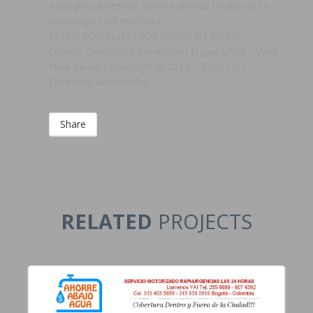
y sus presupuestos, con las últimas tendencias y
tecnologías del mercado.
ESTOS SON NUESTROS CASOS DE ÉXITO.
Diseño, Creación y Producción Jaguar VNM – Valor
New Media / Copyright © 2014 – Todos los
Derechos Reservados
Share
RELATED
PROJECTS